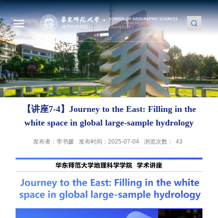
【讲座7-4】Journey to the East: Filling in the
white space in global large-sample hydrology
发布者：李书媛
发布时间：2025-07-04
浏览次数：
43