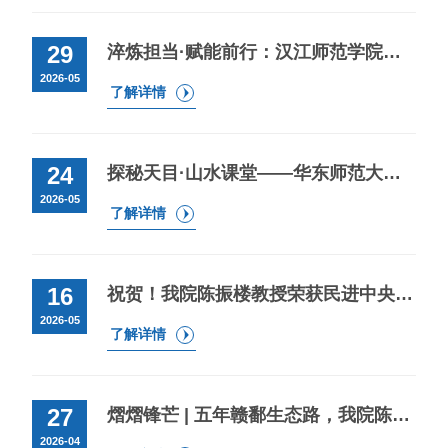
29
淬炼担当·赋能前行：汉江师范学院科级干部综合能力提升专题培训（第一期）在华东师范大学成功举办
2026-05
了解详情
24
探秘天目·山水课堂——华东师范大学地理与生物跨学科研学实践营
2026-05
了解详情
16
祝贺！我院陈振楼教授荣获民进中央长江生态环境保护民主监督工作先进工作者称号
2026-05
了解详情
27
熠熠锋芒 | 五年赣鄱生态路，我院陈振楼教授和民进中央共绘“江河与共”长江答卷
2026-04