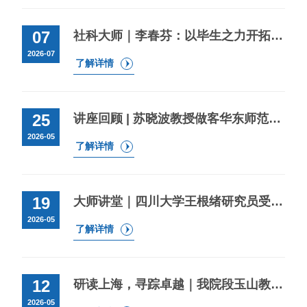
07
社科大师｜李春芬：以毕生之力开拓世界区域地理研究
2026-07
了解详情
25
讲座回顾 | 苏晓波教授做客华东师范大学学术前沿讲座谈“美式特色国家资本主义与政府干预的证券化/安全化”
2026-05
了解详情
19
大师讲堂｜四川大学王根绪研究员受邀至我院作学术报告
2026-05
了解详情
12
研读上海，寻踪卓越｜我院段玉山教授主编 《上海发展寻踪》重磅发布！
2026-05