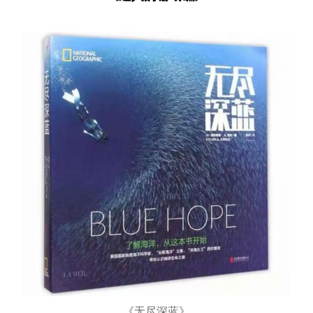
《无尽深蓝》